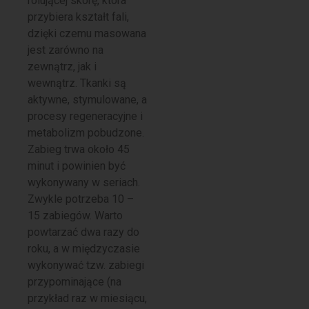
rolującej skórę, która
przybiera kształt fali,
dzięki czemu masowana
jest zarówno na
zewnątrz, jak i
wewnątrz. Tkanki są
aktywne, stymulowane, a
procesy regeneracyjne i
metabolizm pobudzone.
Zabieg trwa około 45
minut i powinien być
wykonywany w seriach.
Zwykle potrzeba 10 –
15 zabiegów. Warto
powtarzać dwa razy do
roku, a w międzyczasie
wykonywać tzw. zabiegi
przypominające (na
przykład raz w miesiącu,