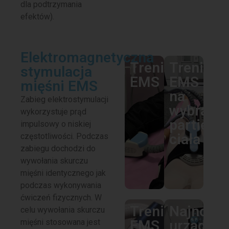
dla podtrzymania
efektów).
Elektromagnetyczna
Trening
Trening
stymulacja
EMS
EMS
mięśni EMS
na
Zabieg elektrostymulacji
wybrane
wykorzystuje prąd
partie
impulsowy o niskiej
ciała
częstotliwości. Podczas
zabiegu dochodzi do
wywołania skurczu
mięśni identycznego jak
podczas wykonywania
ćwiczeń fizycznych. W
Trening
Najnowoc
celu wywołania skurczu
mięśni stosowana jest
EMS
urządzen