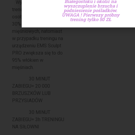
Białegostoku i okolic na
Wykonując normalny
wyszczuplenie brzucha i
trening, przeciętna
podniesienie pośladków.
UWAGA ! Pierwszy próbny
osoba angażuje około
trening tylko 50 ZŁ
30% włókien
mięśniowych, natomiast
w przypadku treningu na
urządzeniu EMS Sculpt
PRO zwiększa się to do
95% włókien w
mięśniach.
30 MINUT
ZABIEGU= 20 000
BRZUSZKÓW LUB
PRZYSIADÓW
30 MINUT
ZABIEGU= 3h TRENINGU
NA SIŁOWNI