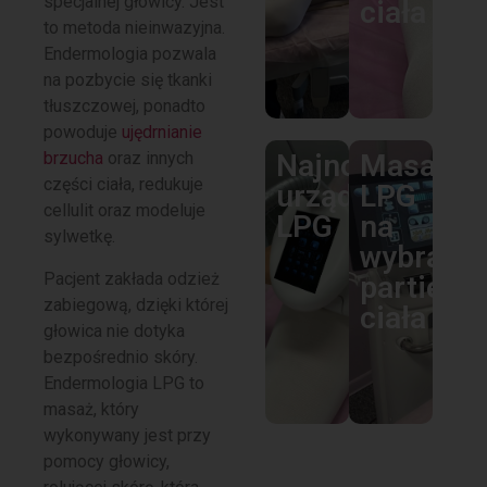
specjalnej głowicy. Jest
ciała
to metoda nieinwazyjna.
Endermologia pozwala
na pozbycie się tkanki
tłuszczowej, ponadto
powoduje
ujędrnianie
brzucha
oraz innych
Najnowocześni
Masaż
części ciała, redukuje
urządzenie
LPG
cellulit oraz modeluje
LPG
na
sylwetkę.
wybrane
Pacjent zakłada odzież
partie
zabiegową, dzięki której
ciała
głowica nie dotyka
bezpośrednio skóry.
Endermologia LPG to
masaż, który
wykonywany jest przy
pomocy głowicy,