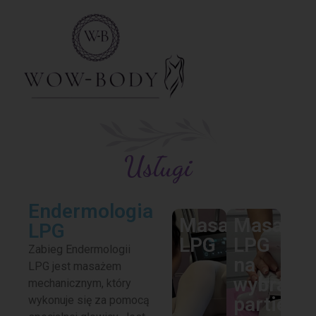
Usługi
Endermologia
Masaż
Masaż
LPG
LPG
LPG
Zabieg Endermologii
na
LPG jest masażem
wybrane
mechanicznym, który
partie
wykonuje się za pomocą