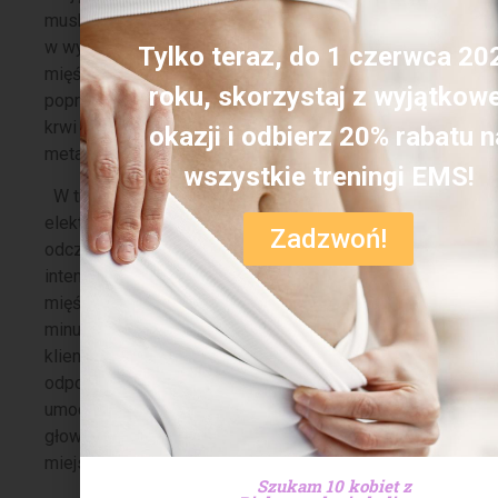
muskulaturę. Dodatkowo
w wyniku stymulacji
Tylko teraz, do 1 czerwca 20
mięśni dochodzi do
roku, skorzystaj z wyjątkowe
poprawienia cyrkulacji
krwi i zwiększenia
okazji i odbierz 20% rabatu n
metabolizmu.
wszystkie treningi EMS!
W trakcie zabiegu
elektrostymulacji
Zadzwoń!
odczuwalne są
intensywne skurcze
mięśni. Zabieg trwa 30
minut, w trakcie których
klient leży z
odpowiednio
umocowanymi
głowicami w wybranym
miejscu zabiegowym.
Szukam 10 kobiet z